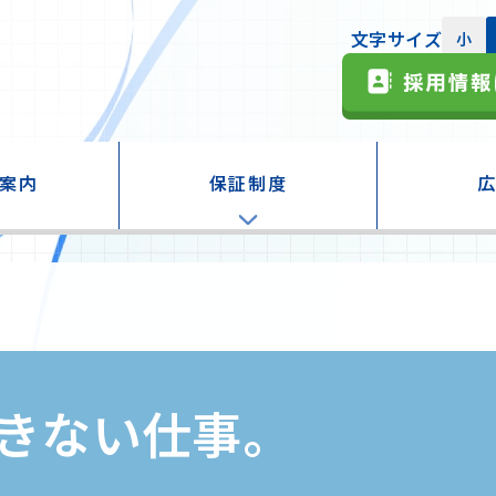
文字サイズ
小
案内
保証制度
は
ピックアップ
知って得す
協会のご利用状況
創業
ICG Press
仕組み
事業承継
保証だより
県・市町村と連携した制度
ディスクロ
る方
保証制度一覧
各種チラシ
きない仕事。
要する業種一覧
要とする取扱いについて