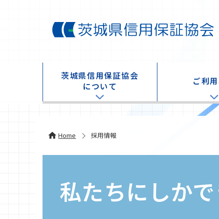
茨城県信⽤保証協会
ご利⽤
について
茨城県信⽤保証協会の概要
信用保証協会と
組織機構図
茨城県信用保証
Home
採用情報
SDGsへの取組み
信用保証協会の
コンプライアンスへの取組み
ご利用のながれ
個⼈情報保護への取組み
ご利用いただけ
私たちにしか
で
情報公開
許可等の確認を
経営者保証を不