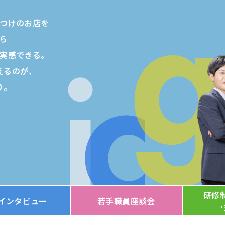
ーション
つけのお店を
ら
実感できる。
えるのが、
り。
研修
インタビュー
若手職員座談会