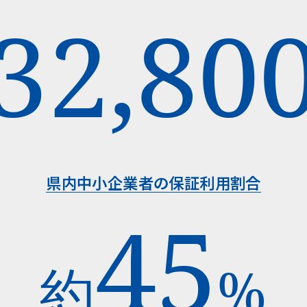
32,80
県内中小企業者の保証利用割合
45
約
%