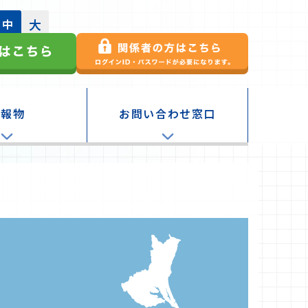
大
中
広報物
お問い合わせ窓口
る！信用保証
ージャー誌